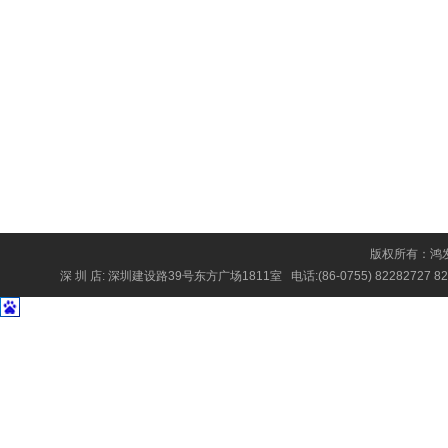
版权所有：鸿发
深 圳 店: 深圳建设路39号东方广场1811室 电话:(86-0755) 82282727 82282